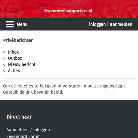
Menu
inloggen
|
aanmelden
Privéberichten
Inbox
Outbox
Nieuw bericht
Acties
Om de reacties te bekijken of versturen, moet je ingelogd zijn.
Gebruik de link bovenin beeld.
Direct naar
Aanmelden
/
inloggen
Feyenoord Forum