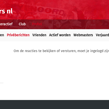
teractief
Club
Profiel
ren
Privéberichten
Vrienden
Actief worden
Webmasters
Verjaar
Om de reacties te bekijken of versturen, moet je ingelogd zij