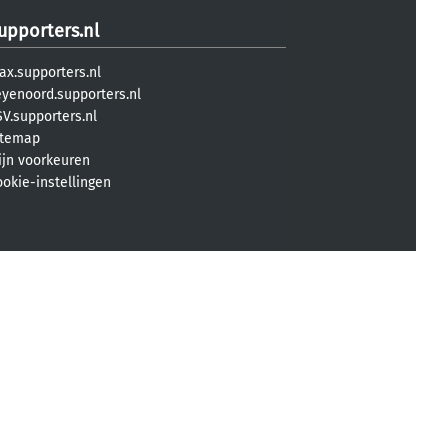
upporters.nl
ax.supporters.nl
eyenoord.supporters.nl
V.supporters.nl
itemap
ijn voorkeuren
ookie-instellingen