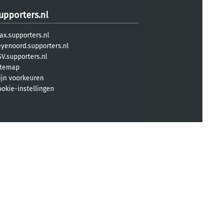
upporters.nl
ax.supporters.nl
eyenoord.supporters.nl
V.supporters.nl
itemap
ijn voorkeuren
ookie-instellingen