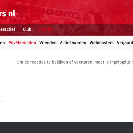
teractief
Club
Profiel
ren
Privéberichten
Vrienden
Actief worden
Webmasters
Verjaar
Om de reacties te bekijken of versturen, moet je ingelogd zij