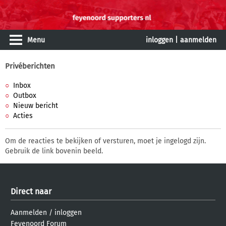
Menu
inloggen
|
aanmelden
Privéberichten
Inbox
Outbox
Nieuw bericht
Acties
Om de reacties te bekijken of versturen, moet je ingelogd zijn.
Gebruik de link bovenin beeld.
Direct naar
Aanmelden
/
inloggen
Feyenoord Forum