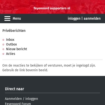
Menu
inloggen
|
aanmelden
Privéberichten
Inbox
Outbox
Nieuw bericht
Acties
Om de reacties te bekijken of versturen, moet je ingelogd zijn.
Gebruik de link bovenin beeld.
Direct naar
Aanmelden
/
inloggen
Feyenoord Forum