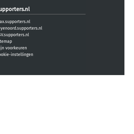
upporters.nl
ax.supporters.nl
eyenoord.supporters.nl
V.supporters.nl
itemap
ijn voorkeuren
ookie-instellingen