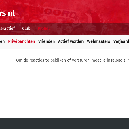
teractief
Club
Profiel
ren
Privéberichten
Vrienden
Actief worden
Webmasters
Verjaar
Om de reacties te bekijken of versturen, moet je ingelogd zij