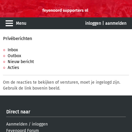
Menu
inloggen
|
aanmelden
Privéberichten
Inbox
Outbox
Nieuw bericht
Acties
Om de reacties te bekijken of versturen, moet je ingelogd zijn.
Gebruik de link bovenin beeld.
Direct naar
Aanmelden
/
inloggen
Feyenoord Forum