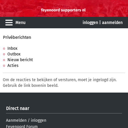
Menu
inloggen
|
aanmelden
Privéberichten
Inbox
Outbox
Nieuw bericht
Acties
Om de reacties te bekijken of versturen, moet je ingelogd zijn.
Gebruik de link bovenin beeld.
Direct naar
Aanmelden
/
inloggen
Feyenoord Forum