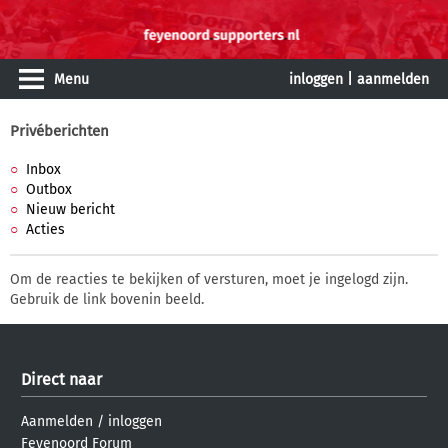
Menu
inloggen
|
aanmelden
Privéberichten
Inbox
Outbox
Nieuw bericht
Acties
Om de reacties te bekijken of versturen, moet je ingelogd zijn.
Gebruik de link bovenin beeld.
Direct naar
Aanmelden
/
inloggen
Feyenoord Forum