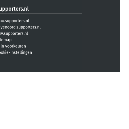
upporters.nl
ax.supporters.nl
eyenoord.supporters.nl
V.supporters.nl
itemap
ijn voorkeuren
ookie-instellingen