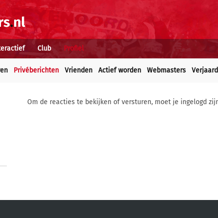
teractief
Club
Profiel
ren
Privéberichten
Vrienden
Actief worden
Webmasters
Verjaar
Om de reacties te bekijken of versturen, moet je ingelogd zij