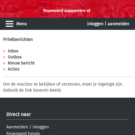
Menu
inloggen
|
aanmelden
Privéberichten
Inbox
Outbox
Nieuw bericht
Acties
Om de reacties te bekijken of versturen, moet je ingelogd zijn.
Gebruik de link bovenin beeld.
Direct naar
Aanmelden
/
inloggen
Feyenoord Forum