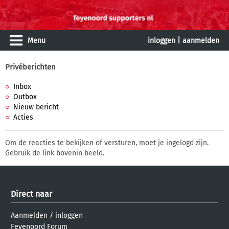
Menu
inloggen
|
aanmelden
Privéberichten
Inbox
Outbox
Nieuw bericht
Acties
Om de reacties te bekijken of versturen, moet je ingelogd zijn.
Gebruik de link bovenin beeld.
Direct naar
Aanmelden
/
inloggen
Feyenoord Forum