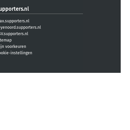
upporters.nl
ax.supporters.nl
eyenoord.supporters.nl
V.supporters.nl
itemap
ijn voorkeuren
ookie-instellingen