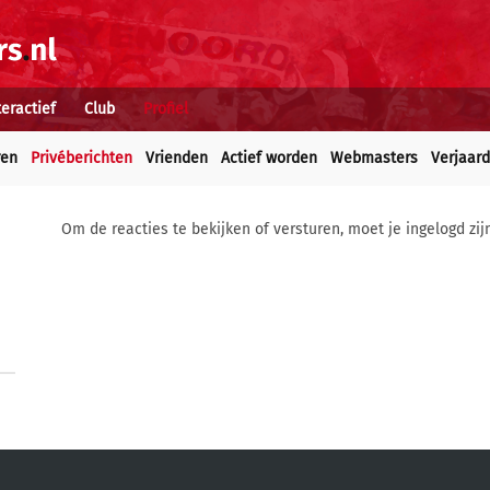
teractief
Club
Profiel
ren
Privéberichten
Vrienden
Actief worden
Webmasters
Verjaar
Om de reacties te bekijken of versturen, moet je ingelogd zij