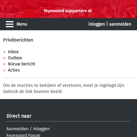
Menu
inloggen
|
aanmelden
Privéberichten
Inbox
Outbox
Nieuw bericht
Acties
Om de reacties te bekijken of versturen, moet je ingelogd zijn.
Gebruik de link bovenin beeld.
Direct naar
Aanmelden
/
inloggen
Feyenoord Forum