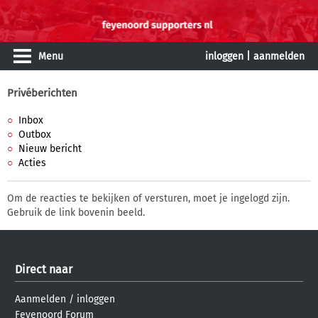
Menu
inloggen
|
aanmelden
Privéberichten
Inbox
Outbox
Nieuw bericht
Acties
Om de reacties te bekijken of versturen, moet je ingelogd zijn.
Gebruik de link bovenin beeld.
Direct naar
Aanmelden
/
inloggen
Feyenoord Forum