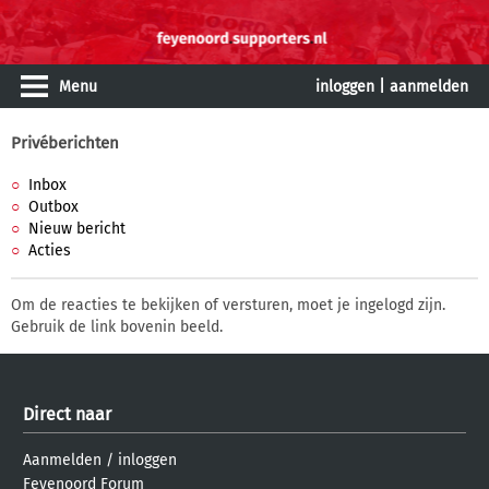
Menu
inloggen
|
aanmelden
Privéberichten
Inbox
Outbox
Nieuw bericht
Acties
Om de reacties te bekijken of versturen, moet je ingelogd zijn.
Gebruik de link bovenin beeld.
Direct naar
Aanmelden
/
inloggen
Feyenoord Forum