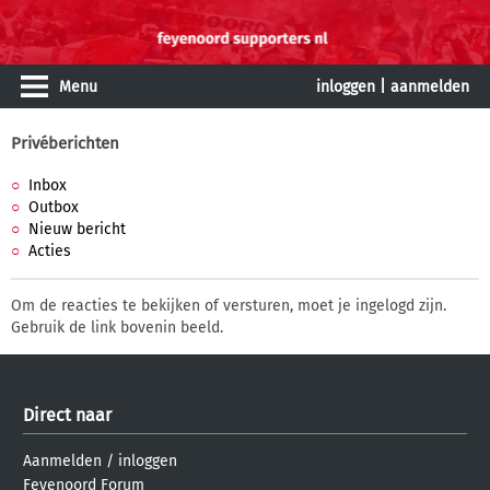
Menu
inloggen
|
aanmelden
Privéberichten
Inbox
Outbox
Nieuw bericht
Acties
Om de reacties te bekijken of versturen, moet je ingelogd zijn.
Gebruik de link bovenin beeld.
Direct naar
Aanmelden
/
inloggen
Feyenoord Forum