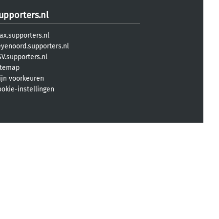
upporters.nl
ax.supporters.nl
eyenoord.supporters.nl
V.supporters.nl
itemap
ijn voorkeuren
ookie-instellingen