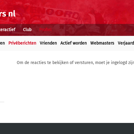
teractief
Club
Profiel
ren
Privéberichten
Vrienden
Actief worden
Webmasters
Verjaar
Om de reacties te bekijken of versturen, moet je ingelogd zij