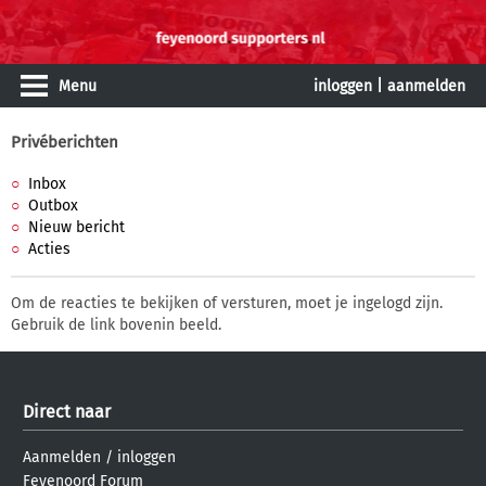
Menu
inloggen
|
aanmelden
Privéberichten
Inbox
Outbox
Nieuw bericht
Acties
Om de reacties te bekijken of versturen, moet je ingelogd zijn.
Gebruik de link bovenin beeld.
Direct naar
Aanmelden
/
inloggen
Feyenoord Forum