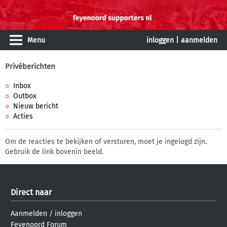
Menu
inloggen
|
aanmelden
Privéberichten
Inbox
Outbox
Nieuw bericht
Acties
Om de reacties te bekijken of versturen, moet je ingelogd zijn.
Gebruik de link bovenin beeld.
Direct naar
Aanmelden
/
inloggen
Feyenoord Forum