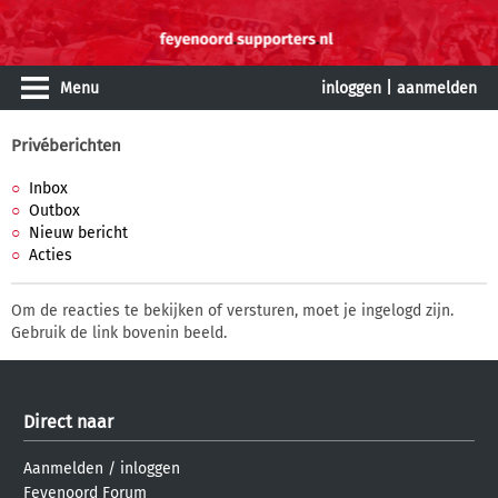
Menu
inloggen
|
aanmelden
Privéberichten
Inbox
Outbox
Nieuw bericht
Acties
Om de reacties te bekijken of versturen, moet je ingelogd zijn.
Gebruik de link bovenin beeld.
Direct naar
Aanmelden
/
inloggen
Feyenoord Forum