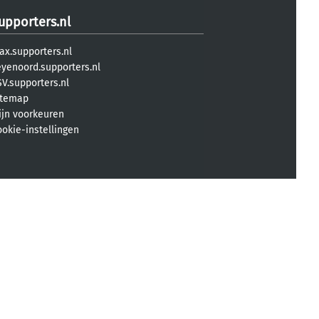
upporters.nl
ax.supporters.nl
eyenoord.supporters.nl
V.supporters.nl
itemap
ijn voorkeuren
ookie-instellingen