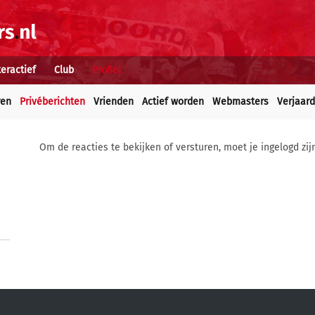
teractief
Club
Profiel
ren
Privéberichten
Vrienden
Actief worden
Webmasters
Verjaar
Om de reacties te bekijken of versturen, moet je ingelogd zij