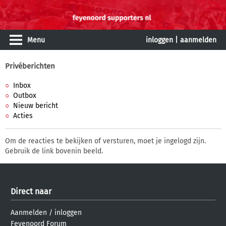
Menu
inloggen
|
aanmelden
Privéberichten
Inbox
Outbox
Nieuw bericht
Acties
Om de reacties te bekijken of versturen, moet je ingelogd zijn.
Gebruik de link bovenin beeld.
Direct naar
Aanmelden
/
inloggen
Feyenoord Forum