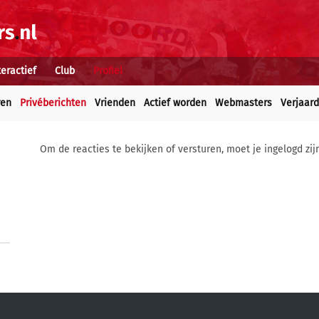
teractief
Club
Profiel
ren
Privéberichten
Vrienden
Actief worden
Webmasters
Verjaar
Om de reacties te bekijken of versturen, moet je ingelogd zij