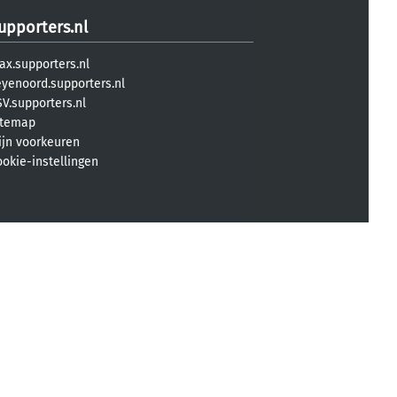
upporters.nl
ax.supporters.nl
eyenoord.supporters.nl
V.supporters.nl
itemap
ijn voorkeuren
ookie-instellingen