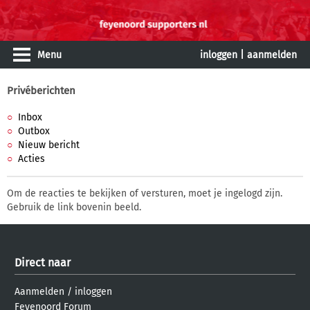
Menu
inloggen
|
aanmelden
Privéberichten
Inbox
Outbox
Nieuw bericht
Acties
Om de reacties te bekijken of versturen, moet je ingelogd zijn.
Gebruik de link bovenin beeld.
Direct naar
Aanmelden
/
inloggen
Feyenoord Forum