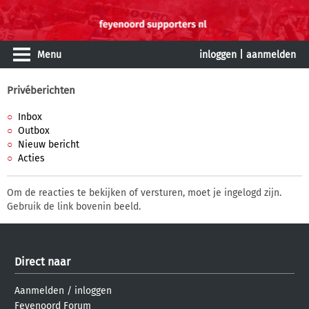
Menu
inloggen
|
aanmelden
Privéberichten
Inbox
Outbox
Nieuw bericht
Acties
Om de reacties te bekijken of versturen, moet je ingelogd zijn.
Gebruik de link bovenin beeld.
Direct naar
Aanmelden
/
inloggen
Feyenoord Forum