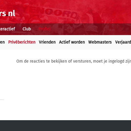
teractief
Club
Profiel
ren
Privéberichten
Vrienden
Actief worden
Webmasters
Verjaar
Om de reacties te bekijken of versturen, moet je ingelogd zij