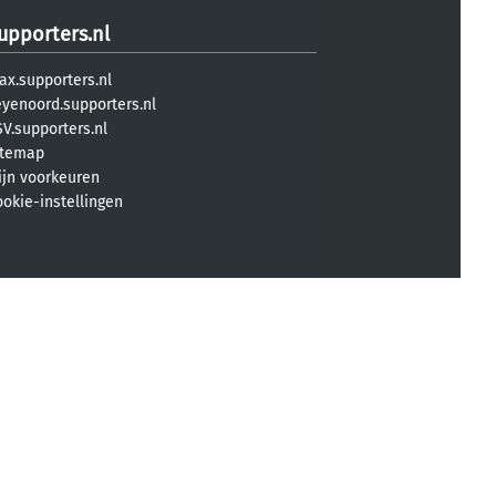
upporters.nl
ax.supporters.nl
eyenoord.supporters.nl
V.supporters.nl
itemap
ijn voorkeuren
ookie-instellingen