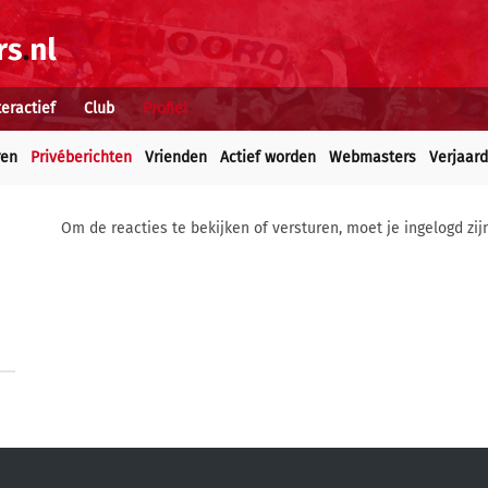
teractief
Club
Profiel
ren
Privéberichten
Vrienden
Actief worden
Webmasters
Verjaar
Om de reacties te bekijken of versturen, moet je ingelogd zij