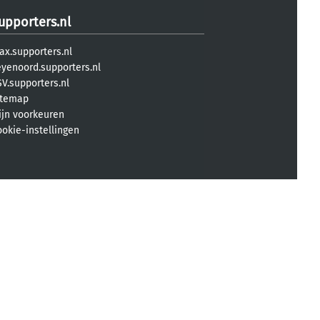
upporters.nl
ax.supporters.nl
eyenoord.supporters.nl
V.supporters.nl
itemap
ijn voorkeuren
ookie-instellingen