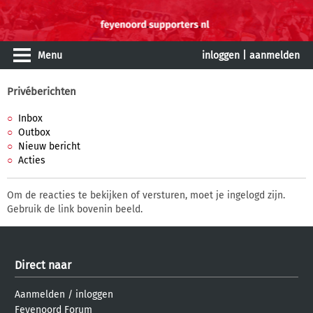
Menu
inloggen
|
aanmelden
Privéberichten
Inbox
Outbox
Nieuw bericht
Acties
Om de reacties te bekijken of versturen, moet je ingelogd zijn.
Gebruik de link bovenin beeld.
Direct naar
Aanmelden
/
inloggen
Feyenoord Forum