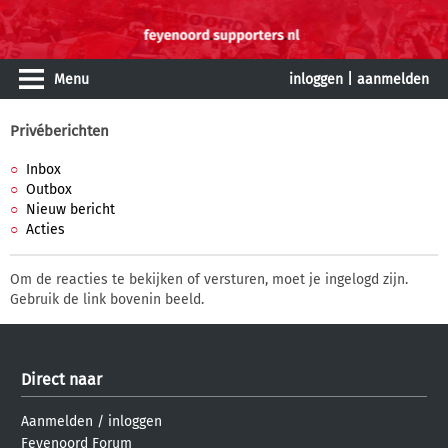
Menu
inloggen
|
aanmelden
Privéberichten
Inbox
Outbox
Nieuw bericht
Acties
Om de reacties te bekijken of versturen, moet je ingelogd zijn.
Gebruik de link bovenin beeld.
Direct naar
Aanmelden
/
inloggen
Feyenoord Forum