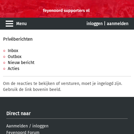
Menu
inloggen
|
aanmelden
Privéberichten
Inbox
Outbox
Nieuw bericht
Acties
Om de reacties te bekijken of versturen, moet je ingelogd zijn.
Gebruik de link bovenin beeld.
Direct naar
Aanmelden
/
inloggen
Feyenoord Forum