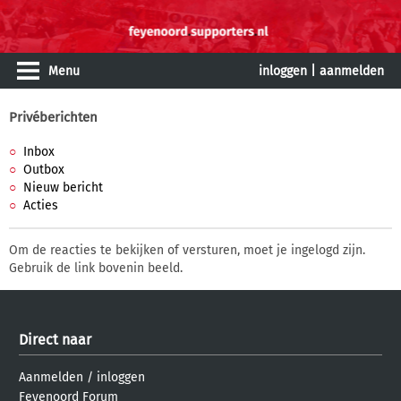
Menu
inloggen
|
aanmelden
Privéberichten
Inbox
Outbox
Nieuw bericht
Acties
Om de reacties te bekijken of versturen, moet je ingelogd zijn.
Gebruik de link bovenin beeld.
Direct naar
Aanmelden
/
inloggen
Feyenoord Forum