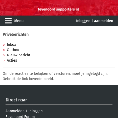
Menu
inloggen
|
aanmelden
Privéberichten
Inbox
Outbox
Nieuw bericht
Acties
Om de reacties te bekijken of versturen, moet je ingelogd zijn.
Gebruik de link bovenin beeld.
Direct naar
Aanmelden
/
inloggen
Feyenoord Forum