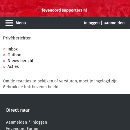
Menu
inloggen
|
aanmelden
Privéberichten
Inbox
Outbox
Nieuw bericht
Acties
Om de reacties te bekijken of versturen, moet je ingelogd zijn.
Gebruik de link bovenin beeld.
Direct naar
Aanmelden
/
inloggen
Feyenoord Forum