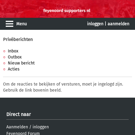
Menu
inloggen
|
aanmelden
Privéberichten
Inbox
Outbox
Nieuw bericht
Acties
Om de reacties te bekijken of versturen, moet je ingelogd zijn.
Gebruik de link bovenin beeld.
Direct naar
Aanmelden
/
inloggen
Feyenoord Forum