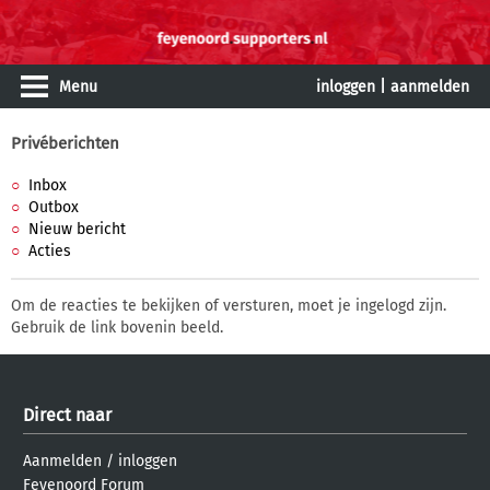
Menu
inloggen
|
aanmelden
Privéberichten
Inbox
Outbox
Nieuw bericht
Acties
Om de reacties te bekijken of versturen, moet je ingelogd zijn.
Gebruik de link bovenin beeld.
Direct naar
Aanmelden
/
inloggen
Feyenoord Forum