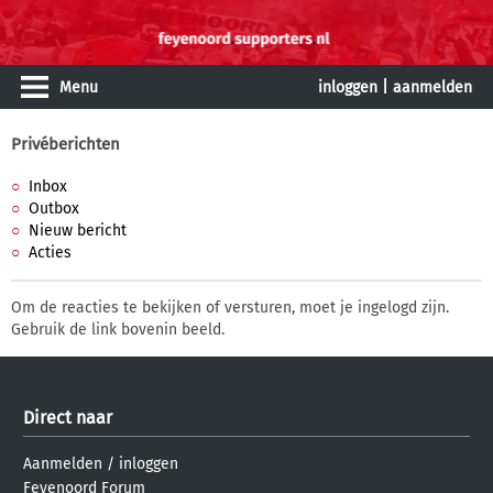
Menu
inloggen
|
aanmelden
Privéberichten
Inbox
Outbox
Nieuw bericht
Acties
Om de reacties te bekijken of versturen, moet je ingelogd zijn.
Gebruik de link bovenin beeld.
Direct naar
Aanmelden
/
inloggen
Feyenoord Forum