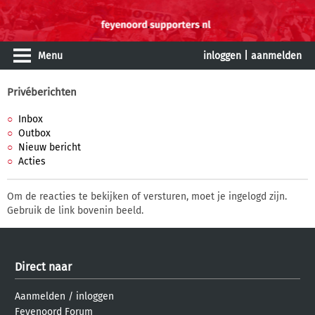
Menu
inloggen
|
aanmelden
Privéberichten
Inbox
Outbox
Nieuw bericht
Acties
Om de reacties te bekijken of versturen, moet je ingelogd zijn.
Gebruik de link bovenin beeld.
Direct naar
Aanmelden
/
inloggen
Feyenoord Forum