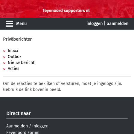
Menu
inloggen
|
aanmelden
Privéberichten
Inbox
Outbox
Nieuw bericht
Acties
Om de reacties te bekijken of versturen, moet je ingelogd zijn.
Gebruik de link bovenin beeld.
Direct naar
Aanmelden
/
inloggen
Feyenoord Forum