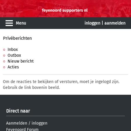
Menu
inloggen
|
aanmelden
Privéberichten
Inbox
Outbox
Nieuw bericht
Acties
Om de reacties te bekijken of versturen, moet je ingelogd zijn.
Gebruik de link bovenin beeld.
Direct naar
Aanmelden
/
inloggen
Feyenoord Forum