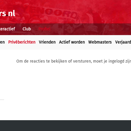
teractief
Club
Profiel
ren
Privéberichten
Vrienden
Actief worden
Webmasters
Verjaar
Om de reacties te bekijken of versturen, moet je ingelogd zij