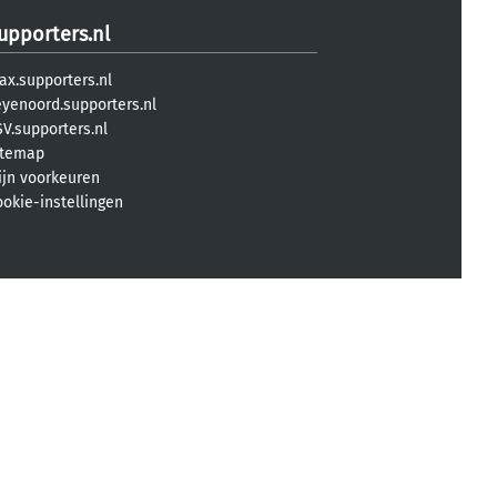
upporters.nl
ax.supporters.nl
eyenoord.supporters.nl
V.supporters.nl
itemap
ijn voorkeuren
ookie-instellingen