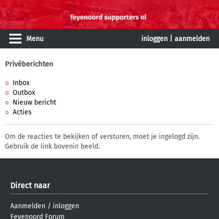
Menu
inloggen
|
aanmelden
Privéberichten
Inbox
Outbox
Nieuw bericht
Acties
Om de reacties te bekijken of versturen, moet je ingelogd zijn.
Gebruik de link bovenin beeld.
Direct naar
Aanmelden
/
inloggen
Feyenoord Forum