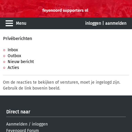
Menu
inloggen
|
aanmelden
Privéberichten
Inbox
Outbox
Nieuw bericht
Acties
Om de reacties te bekijken of versturen, moet je ingelogd zijn.
Gebruik de link bovenin beeld.
Direct naar
Aanmelden
/
inloggen
Feyenoord Forum