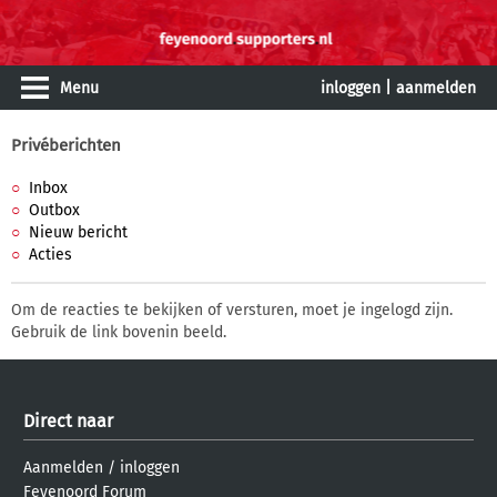
Menu
inloggen
|
aanmelden
Privéberichten
Inbox
Outbox
Nieuw bericht
Acties
Om de reacties te bekijken of versturen, moet je ingelogd zijn.
Gebruik de link bovenin beeld.
Direct naar
Aanmelden
/
inloggen
Feyenoord Forum