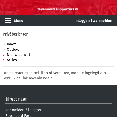
Menu
inloggen
|
aanmelden
Privéberichten
Inbox
Outbox
Nieuw bericht
Acties
Om de reacties te bekijken of versturen, moet je ingelogd zijn.
Gebruik de link bovenin beeld.
Direct naar
Aanmelden
/
inloggen
Feyenoord Forum