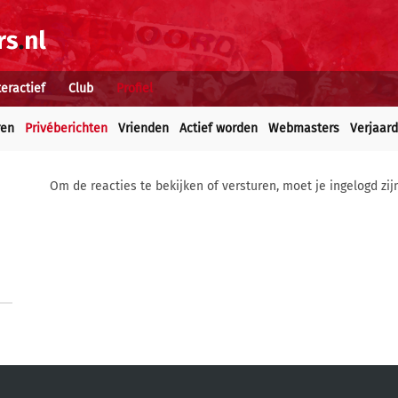
teractief
Club
Profiel
ren
Privéberichten
Vrienden
Actief worden
Webmasters
Verjaar
Om de reacties te bekijken of versturen, moet je ingelogd zij