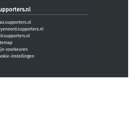
upporters.nl
ax.supporters.nl
eyenoord.supporters.nl
V.supporters.nl
itemap
ijn voorkeuren
ookie-instellingen