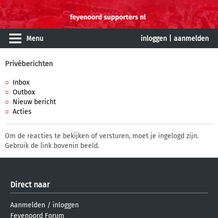
Menu
inloggen
|
aanmelden
Privéberichten
Inbox
Outbox
Nieuw bericht
Acties
Om de reacties te bekijken of versturen, moet je ingelogd zijn.
Gebruik de link bovenin beeld.
Direct naar
Aanmelden
/
inloggen
Feyenoord Forum