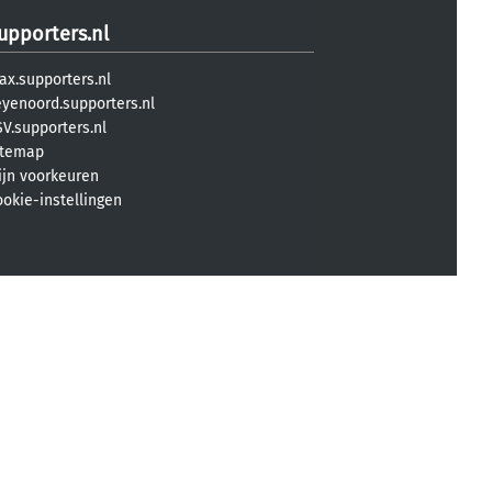
upporters.nl
ax.supporters.nl
eyenoord.supporters.nl
V.supporters.nl
itemap
ijn voorkeuren
ookie-instellingen