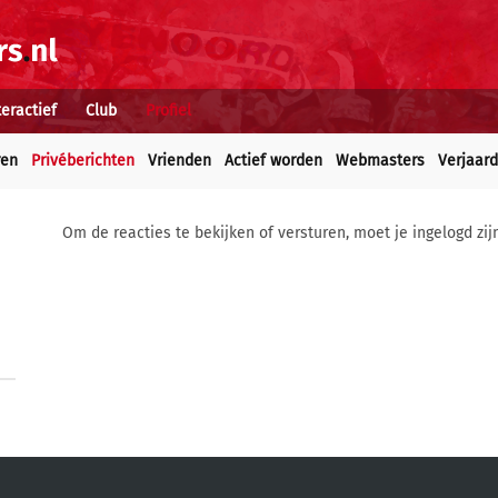
teractief
Club
Profiel
ren
Privéberichten
Vrienden
Actief worden
Webmasters
Verjaar
Om de reacties te bekijken of versturen, moet je ingelogd zij