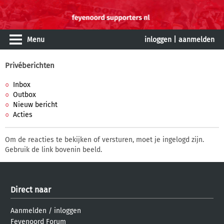
Menu
inloggen
|
aanmelden
Privéberichten
Inbox
Outbox
Nieuw bericht
Acties
Om de reacties te bekijken of versturen, moet je ingelogd zijn.
Gebruik de link bovenin beeld.
Direct naar
Aanmelden
/
inloggen
Feyenoord Forum