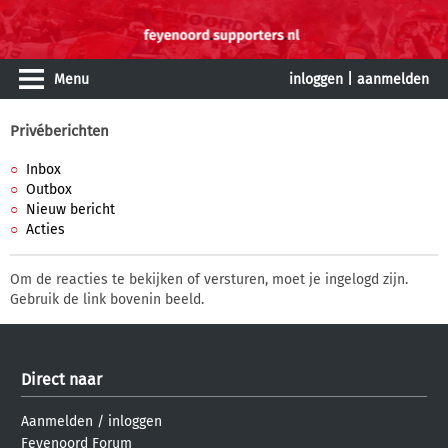
Menu
inloggen
|
aanmelden
Privéberichten
Inbox
Outbox
Nieuw bericht
Acties
Om de reacties te bekijken of versturen, moet je ingelogd zijn.
Gebruik de link bovenin beeld.
Direct naar
Aanmelden
/
inloggen
Feyenoord Forum